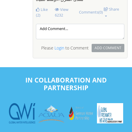
Share
Like
View
Comments(0)
(2)
6232
Please
Login
to Comment
ADD COMMENT
IN COLLABORATION AND
PARTNERSHIP