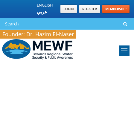
ENGLISH
LOGIN
REGISTER
MEMBERSHIP
عربي
Founder: Dr. Hazim El-Naser